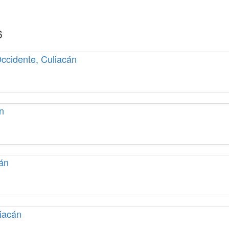
6
ccidente, Culiacán
n
án
iacán