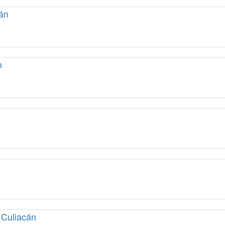
án
n
 Culiacán