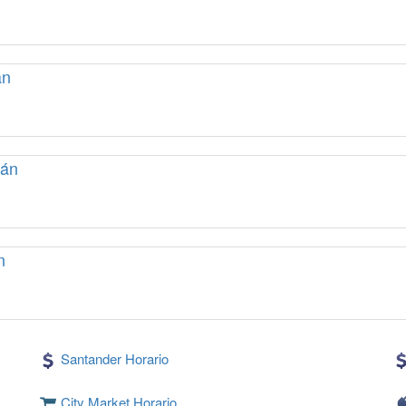
án
cán
n
Santander Horario
City Market Horario